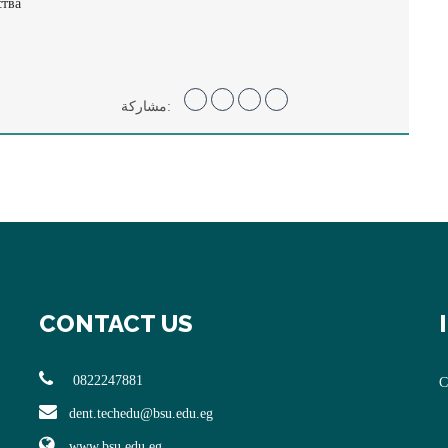
ства
مشاركة:
CONTACT US
0822247881
C
dent.techedu@bsu.edu.eg
www.bsu.edu.eg