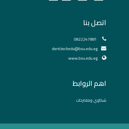
اتصل بنا
0822247881
dent.techedu@bsu.edu.eg
www.bsu.edu.eg
اهم الروابط
شكاوي ومقترحات