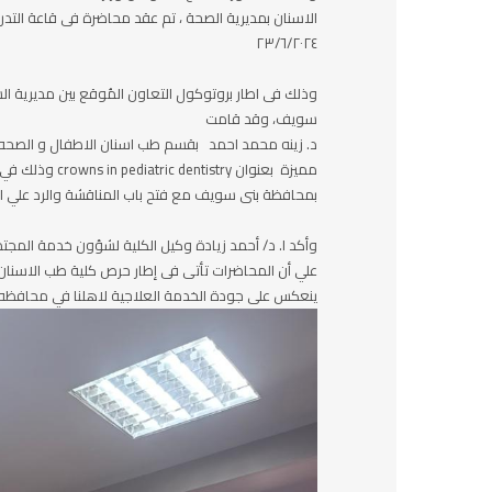
الاسنان بمديرية الصحة ، تم عقد محاضرة فى قاعة التدر
٢٣/٦/٢٠٢٤
وذلك فى اطار بروتوكول التعاون المُوقع بين مديرية 
سويف، وقد قامت
د. زينه محمد احمد بقسم طب اسنان الاطفال و الصحه
مميزة بعنوان try
بمحافظة بنى سويف مع فتح باب المناقشة والرد علي اس
وأكد ا. د/ أحمد زيادة وكيل الكلية لشؤون خدمة المجتمع
علي أن المحاضرات تأتى فى إطار حرص كلية طب الاسنان ع
ينعكس على جودة الخدمة العلاجية لاهلنا في محافظ