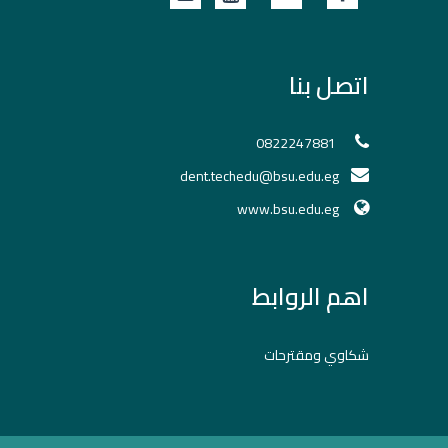
اتصل بنا
0822247881
dent.techedu@bsu.edu.eg
www.bsu.edu.eg
اهم الروابط
شكاوي ومقترحات