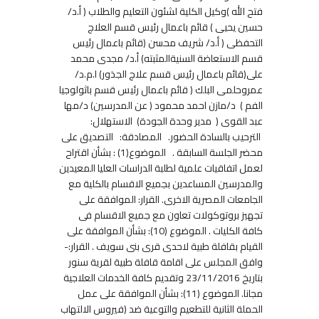
فتح الله )وكيل الكلية لشئون التعليم والطلاب ( أ.د/
حسين يحيى ) قائم باعمال رئيس قسم العلاج
التحفظى ( أ.د/ شريف محسن (قائم باعمال رئيس
قسم الاستعاضة السنيةالمثبته) أ.د/ مجدى محمد
على(قائم باعمال رئيس قسم علاج الجذور) ا.م.د/
عمروحلمى البلك ( قائم باعمال رئيس قسم باثولوجيا
الفم ) د/مازن احمد محمود ( عن المدرسين) د/مها
عبد القوى ( مدير وحدة الجودة) الاستهلال:
الترحيب بالسادة الحضور. المصادقة: التصديق على
محضر الجلسة السابقة . الموضوع(1) : بشأن اقتراح
لعمل اتفاقيات علمية لطلبة الدراسات العليا المعيدين
والمدرسين المساعدين بجميع الاقسام بالكلية مع
الجامعات المصرية الاخرى. القرار: الموافقة على
تجهيز بروتوكولات تعاون مع جميع الاقسام فى
كافة الكليات . الموضوع (10): بشأن الموافقة على
القيام بقافلة طبية لاحدى قرى بنى سويف . القرار:-
وافق المجلس على اقامة قافلة طبية لقرية سنور
بتاريخ 23/11/2016 وتقديم كافة الخدمات العلاجية
مجانا. الموضوع (11): بشأن الموافقة على عمل
الحملة الثانية للتطعيم والتوعية ضد (فيروس الالتهاب