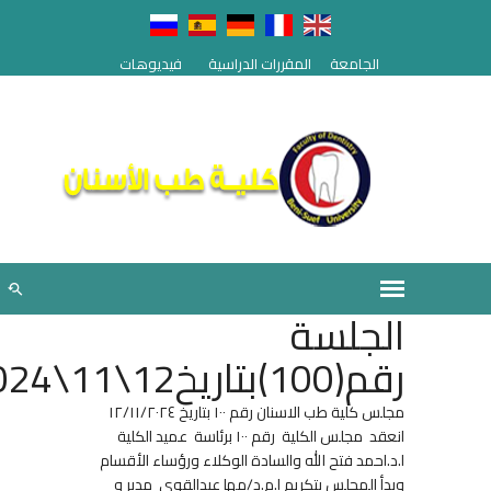
الجامعة
المقررات الدراسية
فيديوهات
الجلسة
رقم(100)بتاريخ12\11\2024
مجلس كلية طب الاسنان رقم ١٠٠ بتاريخ ١٢/١١/٢٠٢٤
انعقد مجلس الكلية رقم ١٠٠ برئاسة عميد الكلية
ا.د.احمد فتح الله والسادة الوكلاء ورؤساء الأقسام
وبدأ المجلس بتكريم ا.م.د/مها عبدالقوي مدير و