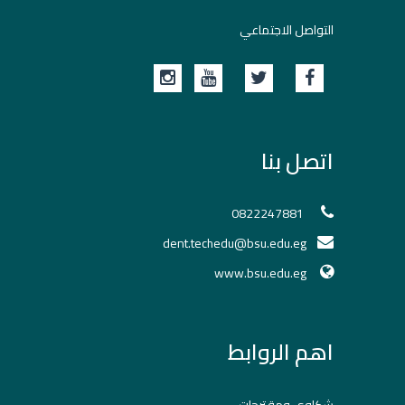
التواصل الاجتماعي
اتصل بنا
0822247881
dent.techedu@bsu.edu.eg
www.bsu.edu.eg
اهم الروابط
شكاوي ومقترحات