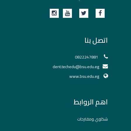
اتصل بنا
0822247881
dent.techedu@bsu.edu.eg
www.bsu.edu.eg
اهم الروابط
شكاوي ومقترحات