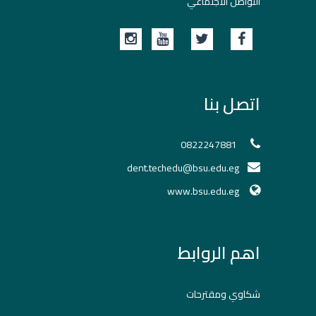
التواصل الاجتماعي
اتصل بنا
0822247881
dent.techedu@bsu.edu.eg
www.bsu.edu.eg
اهم الروابط
شكاوي ومقترحات