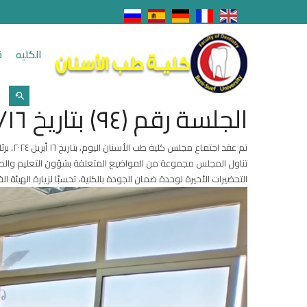
الكليه
ق
الجلسة رقم (٩٤) بتاريخ ٢٠٢٤/٤/١٦
تم عقد اجتماع مجلس كلية طب الأسنان اليوم، بتاريخ ١٦ أبريل ٢٠٢٤، برئاسة عميد الكلية الأستاذ الدكتور أحمد فتح الله شوقي. حضر الاجتماع السادة الوكلاء ورؤساء الأقسام، وبدأ المجلس بترحيب الحضور.
تناول المجلس مجموعة من المواضيع المتعلقة بشؤون التعليم والطلاب
التحضيرات الأخيرة لوحدة ضمان الجودة بالكلية، تحسبًا لزيارة الهيئة 