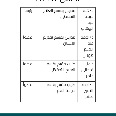
د/هبة
مدرس بقسم العلاج
رئيسا
عرفة
التحفظى
عبد
الوهاب
د/احمد
مدرس بقسم تقويم
عضواً
عبد
الاسنان
الحليم
مهران
د علي
طبيب مقيم بقسم
عضواً
فرجاني
العلاج التحفظى
عامر
د/احمد
طبيب مقيم بقسم
عضواً
الامير
جراحة الفم
صلاح