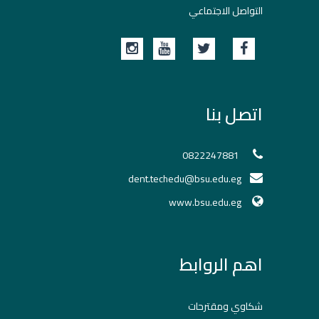
التواصل الاجتماعي
اتصل بنا
0822247881
dent.techedu@bsu.edu.eg
www.bsu.edu.eg
اهم الروابط
شكاوي ومقترحات