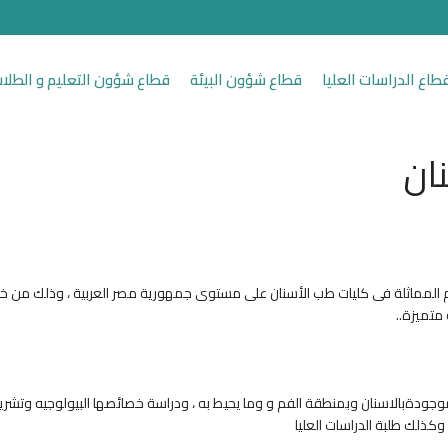
طاع الدراسات العليا
قطاع شؤون البيئة
قطاع شؤون التعليم و الطلا
ان
 المماثلة فى كليات طب الأسنان على مستوى جمهورية مصر العربية ، وذلك من خل
متميزة..
جودةبالاسنان وبمنطقة الفم و وما يحيط به ، ودراسة خصائصها البيولوجيه وتشر
كذلك طلبة الدراسات العليا