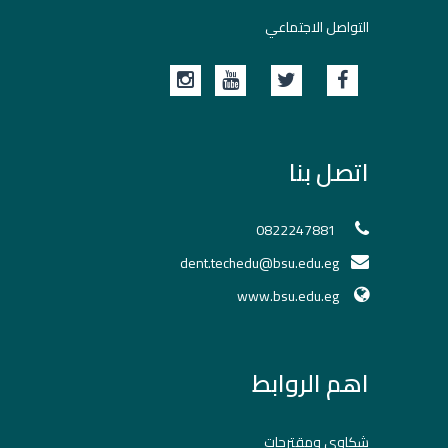
التواصل الاجتماعي
اتصل بنا
0822247881
dent.techedu@bsu.edu.eg
www.bsu.edu.eg
اهم الروابط
شكاوي ومقترحات