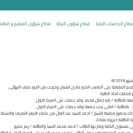
طاع الدراسات العليا
قطاع شؤون البيئة
قطاع شؤون التعليم و الطلا
8/20
لقدم المقامة على الملعب الكبير بنادى الشبان وخرجت من الدور نصف النهائى.
نتخابات اتحاد الطلبة
ة بالطالبة / رانيا جمال محمد وقد حصلت على المركز الاول
 بالطالبة / امانى رجب جمعة وقد حصلت على المركز الاول
ك بحضور فضيلة الشيخ / احمد السيد عبد العال من علماء الازهر الشريف والاستاذ الد
للطالبة (عزيزة ملاك).
لى مستوى الكلية وفاز بها الطالب / احمد محمد السيد والطالبة / ريم عمرو
 مستوى الجامعة وقد حصل الطالب / احمد محمد السيد على المركز الاول و الطالبة /