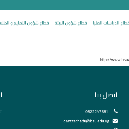
طاع الدراسات العليا
قطاع شؤون البيئة
قطاع شؤون التعليم و الطلا
اتصل بنا
ا
0822247881
شك
dent.techedu@bsu.edu.eg